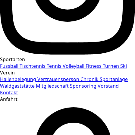
Sportarten
Fussball
Tischtennis
Tennis
Volleyball
Fitness
Turnen
Ski
Verein
Hallenbelegung
Vertrauensperson
Chronik
Sportanlage
Waldgaststätte
Mitgliedschaft
Sponsoring
Vorstand
Kontakt
Anfahrt