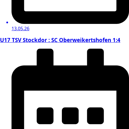
13.05.26
U17 TSV Stockdor : SC Oberweikertshofen 1:4