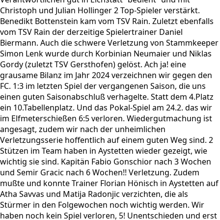
Christoph und Julian Hollinger 2 Top-Spieler verstärkt.
Benedikt Bottenstein kam vom TSV Rain. Zuletzt ebenfalls
vom TSV Rain der derzeitige Spielertrainer Daniel
Biermann. Auch die schwere Verletzung von Stammkeeper
Simon Lenk wurde durch Korbinian Neumaier und Niklas
Gordy (zuletzt TSV Gersthofen) gelöst. Ach ja! eine
grausame Bilanz im Jahr 2024 verzeichnen wir gegen den
FC. 1:3 im letzten Spiel der vergangenen Saison, die uns
einen guten Saisonabschluß verhagelte. Statt dem 4.Platz
ein 10.Tabellenplatz. Und das Pokal-Spiel am 24.2. das wir
im Elfmeterschießen 6:5 verloren. Wiedergutmachung ist
angesagt, zudem wir nach der unheimlichen
Verletzungsserie hoffentlich auf einem guten Weg sind. 2
Stützen im Team haben in Aystetten wieder gezeigt, wie
wichtig sie sind. Kapitän Fabio Gonschior nach 3 Wochen
und Semir Gracic nach 6 Wochen!! Verletzung. Zudem
mußte und konnte Trainer Florian Hönisch in Aystetten auf
Atha Savvas und Matija Radonjic verzichten, die als
Stürmer in den Folgewochen noch wichtig werden. Wir
haben noch kein Spiel verloren, 5! Unentschieden und erst