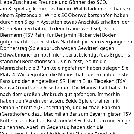
Liebe Zuschauer, Freunde und Gönner des SCO,
am 8. Spieltag kommt es hier im Waldstadion durchaus zu
einem Spitzenspiel. Wir als SC Oberweikertshofen haben
durch den Sieg in Aystetten etwas Anschluß erhalten, der
FC Ehekirchen hat nach dem Trainerwechsel, Daniel
Biermann (TSV Rain) für Benjamin Flicker viel Boden
gutgemacht. Dabei ist das Nachholspiel vom vergangenen
Donnerstag (Spielabbruch wegen Gewitter) gegen
Schwabmünchen noch nicht berücksichtigt (das Ergebnis
stand bei Redaktionsschluß n.n. fest). Sollte die
Mannschaft die 3 Punkte eingefahren haben belegen Sie
Platz 4. Wir begrüßen die Mannschaft, deren mitgereiste
Fans und den eingeteilten SR, Herrn Elias Tiedeken (TSV
Neusäß) und seine Assistenten. Die Mannschaft hat sich
nach dem großen Umbruch gut gefangen. Immerhin
haben den Verein verlassen: Beide Spielertrainer mit
Simon Schröttle (Gundelfingen) und Michael Panknin
(Gersthofen), dazu Macimilian Bär zum Bayernligisten TSV
Kottern und Bastian Bösl zum VfB Eichstätt um nur einige
zu nennen. Aber! im Gegenzug haben sich die
Verantwortlichen gut in Eichstätt “bedient” und mit