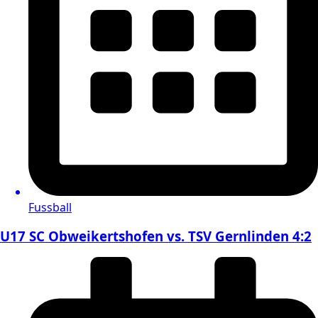
Fussball
U17 SC Obweikertshofen vs. TSV Gernlinden 4:2