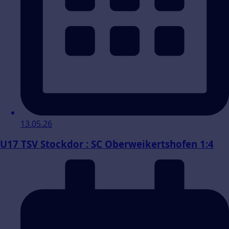
13.05.26
U17 TSV Stockdor : SC Oberweikertshofen 1:4