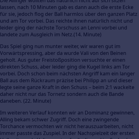
Die Allinger wollten das natürlich nicht auf sich sitzen
lassen, nach 10 Minuten gab es dann auch die erste Ecke
für sie, jedoch flog der Ball harmlos über den ganzen Platz
und am Tor vorbei. Das reichte ihnen natürlich nicht und
leider ging der nächste Torschuss an Lenni vorbei und
landete zum Ausgleich im Netz.(14. Minute)
Das Spiel ging nun munter weiter, wir waren gut im
Vorwärtspressing, aber da wurde Vali von den Beinen
geholt. Aus guter Freistoßposition versuchte er einen
direkten Schuss, aber leider ging die Kugel links am Tor
vorbei. Doch schon beim nächsten Angriff kam ein langer
Ball aus dem Rückraum präzise bei Philipp an und dieser
legte seine ganze Kraft in den Schuss – beim 2:1 wackelte
daher nicht nur das Tornetz sondern auch die Bande
daneben. (22. Minute)
Im weiteren Verlauf konnten wir an Dominanz gewinnen,
Alling bekam schwer Zugriff. Doch eine zwingende
Torchance vermochten wir nicht herauszuarbeiten, nicht
immer passte das Zuspiel. In der Nachspielzeit der ersten