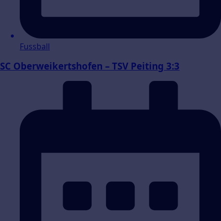
Fussball
SC Oberweikertshofen – TSV Peiting 3:3