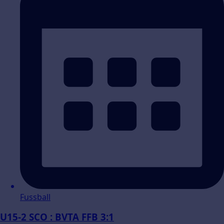
Fussball
U15-2 SCO : BVTA FFB 3:1