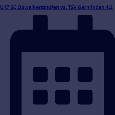
U17 SC Obweikertshofen vs. TSV Gernlinden 4:2