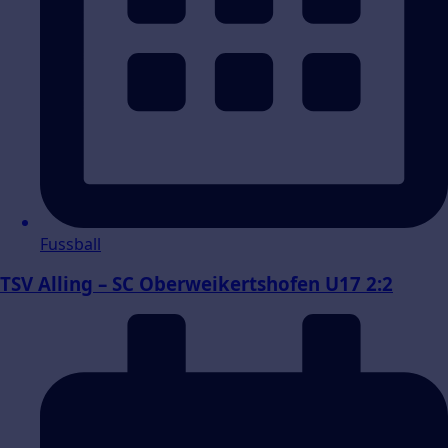
Fussball
TSV Alling – SC Oberweikertshofen U17 2:2