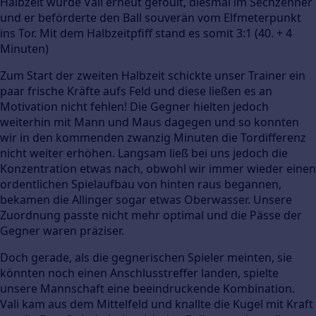
Halbzeit wurde Vali erneut gefoult, diesmal im Sechzehner
und er beförderte den Ball souverän vom Elfmeterpunkt
ins Tor. Mit dem Halbzeitpfiff stand es somit 3:1 (40. + 4
Minuten)
Zum Start der zweiten Halbzeit schickte unser Trainer ein
paar frische Kräfte aufs Feld und diese ließen es an
Motivation nicht fehlen! Die Gegner hielten jedoch
weiterhin mit Mann und Maus dagegen und so konnten
wir in den kommenden zwanzig Minuten die Tordifferenz
nicht weiter erhöhen. Langsam ließ bei uns jedoch die
Konzentration etwas nach, obwohl wir immer wieder einen
ordentlichen Spielaufbau von hinten raus begannen,
bekamen die Allinger sogar etwas Oberwasser. Unsere
Zuordnung passte nicht mehr optimal und die Pässe der
Gegner waren präziser.
Doch gerade, als die gegnerischen Spieler meinten, sie
könnten noch einen Anschlusstreffer landen, spielte
unsere Mannschaft eine beeindruckende Kombination.
Vali kam aus dem Mittelfeld und knallte die Kugel mit Kraft