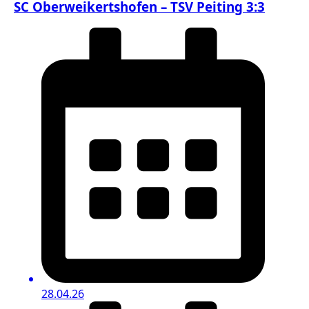
SC Oberweikertshofen – TSV Peiting 3:3
28.04.26