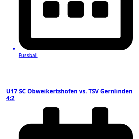
Fussball
U17 SC Obweikertshofen vs. TSV Gernlinden
4:2