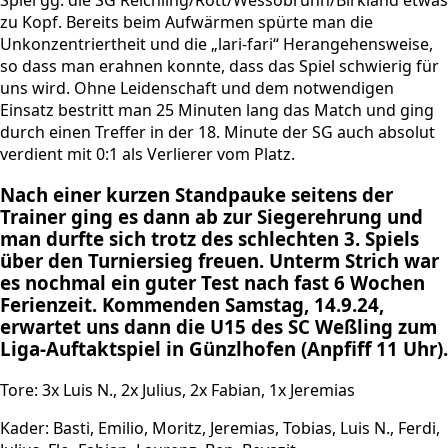
Spiel gg. die SG Reichling/Rott/Wessobrunn/Birkland etwas
zu Kopf. Bereits beim Aufwärmen spürte man die
Unkonzentriertheit und die „lari-fari“ Herangehensweise,
so dass man erahnen konnte, dass das Spiel schwierig für
uns wird. Ohne Leidenschaft und dem notwendigen
Einsatz bestritt man 25 Minuten lang das Match und ging
durch einen Treffer in der 18. Minute der SG auch absolut
verdient mit 0:1 als Verlierer vom Platz.
Nach einer kurzen Standpauke seitens der
Trainer ging es dann ab zur Siegerehrung und
man durfte sich trotz des schlechten 3. Spiels
über den Turniersieg freuen. Unterm Strich war
es nochmal ein guter Test nach fast 6 Wochen
Ferienzeit. Kommenden Samstag, 14.9.24,
erwartet uns dann die U15 des SC Weßling zum
Liga-Auftaktspiel in Günzlhofen (Anpfiff 11 Uhr).
Tore: 3x Luis N., 2x Julius, 2x Fabian, 1x Jeremias
Kader: Basti, Emilio, Moritz, Jeremias, Tobias, Luis N., Ferdi,