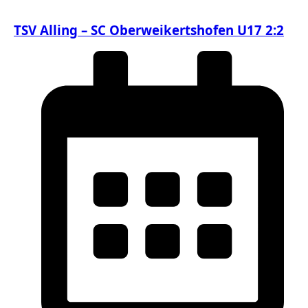
TSV Alling – SC Oberweikertshofen U17 2:2