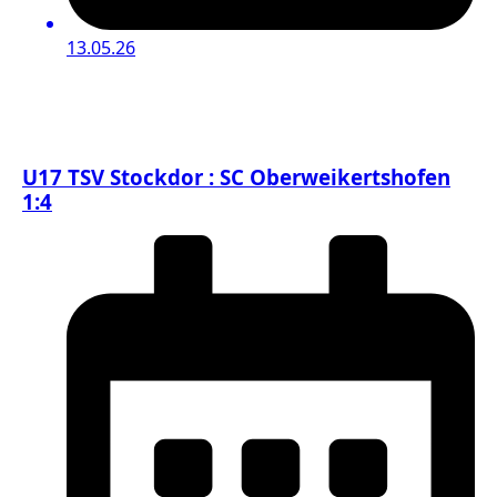
13.05.26
U17 TSV Stockdor : SC Oberweikertshofen
1:4