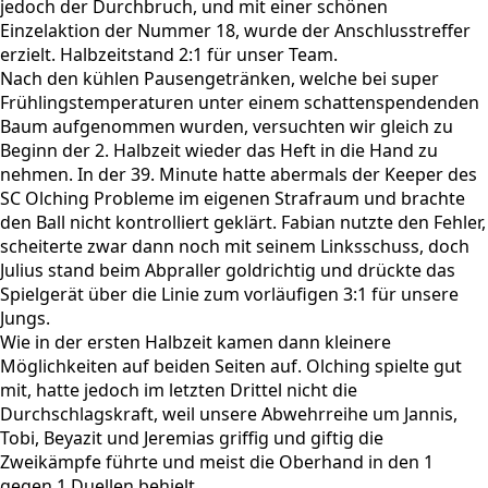
jedoch der Durchbruch, und mit einer schönen
Einzelaktion der Nummer 18, wurde der Anschlusstreffer
erzielt. Halbzeitstand 2:1 für unser Team.
Nach den kühlen Pausengetränken, welche bei super
Frühlingstemperaturen unter einem schattenspendenden
Baum aufgenommen wurden, versuchten wir gleich zu
Beginn der 2. Halbzeit wieder das Heft in die Hand zu
nehmen. In der 39. Minute hatte abermals der Keeper des
SC Olching Probleme im eigenen Strafraum und brachte
den Ball nicht kontrolliert geklärt. Fabian nutzte den Fehler,
scheiterte zwar dann noch mit seinem Linksschuss, doch
Julius stand beim Abpraller goldrichtig und drückte das
Spielgerät über die Linie zum vorläufigen 3:1 für unsere
Jungs.
Wie in der ersten Halbzeit kamen dann kleinere
Möglichkeiten auf beiden Seiten auf. Olching spielte gut
mit, hatte jedoch im letzten Drittel nicht die
Durchschlagskraft, weil unsere Abwehrreihe um Jannis,
Tobi, Beyazit und Jeremias griffig und giftig die
Zweikämpfe führte und meist die Oberhand in den 1
gegen 1 Duellen behielt.