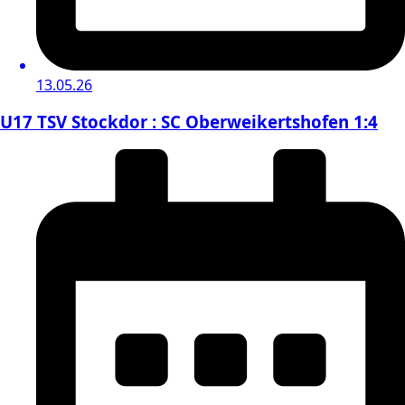
13.05.26
U17 TSV Stockdor : SC Oberweikertshofen 1:4