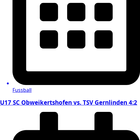
Fussball
U17 SC Obweikertshofen vs. TSV Gernlinden 4:2