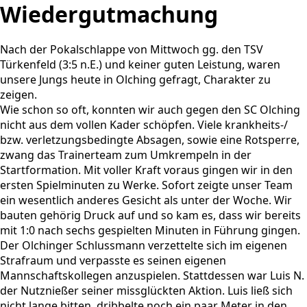
Wiedergutmachung
Nach der Pokalschlappe von Mittwoch gg. den TSV
Türkenfeld (3:5 n.E.) und keiner guten Leistung, waren
unsere Jungs heute in Olching gefragt, Charakter zu
zeigen.
Wie schon so oft, konnten wir auch gegen den SC Olching
nicht aus dem vollen Kader schöpfen. Viele krankheits-/
bzw. verletzungsbedingte Absagen, sowie eine Rotsperre,
zwang das Trainerteam zum Umkrempeln in der
Startformation. Mit voller Kraft voraus gingen wir in den
ersten Spielminuten zu Werke. Sofort zeigte unser Team
ein wesentlich anderes Gesicht als unter der Woche. Wir
bauten gehörig Druck auf und so kam es, dass wir bereits
mit 1:0 nach sechs gespielten Minuten in Führung gingen.
Der Olchinger Schlussmann verzettelte sich im eigenen
Strafraum und verpasste es seinen eigenen
Mannschaftskollegen anzuspielen. Stattdessen war Luis N.
der Nutznießer seiner missglückten Aktion. Luis ließ sich
nicht lange bitten, dribbelte noch ein paar Meter in den