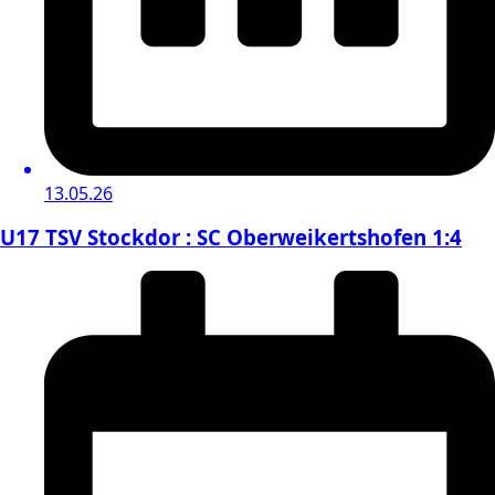
13.05.26
U17 TSV Stockdor : SC Oberweikertshofen 1:4