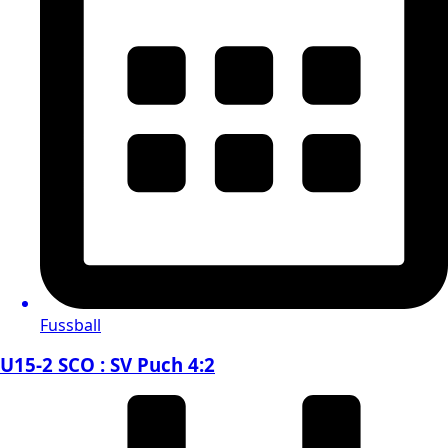
Fussball
U15-2 SCO : SV Puch 4:2