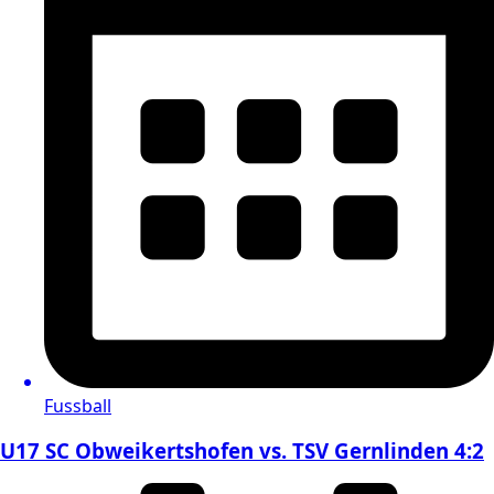
Fussball
U17 SC Obweikertshofen vs. TSV Gernlinden 4:2