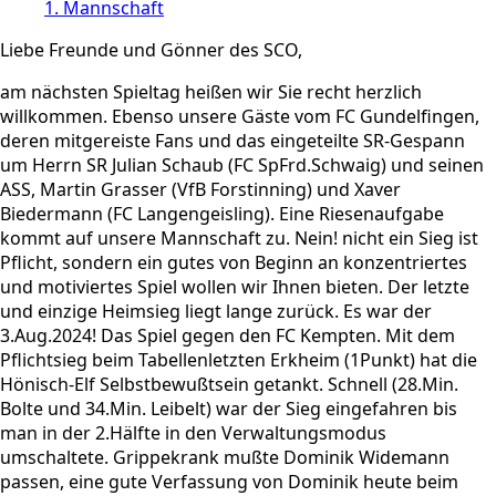
1. Mannschaft
Liebe Freunde und Gönner des SCO,
am nächsten Spieltag heißen wir Sie recht herzlich
willkommen. Ebenso unsere Gäste vom FC Gundelfingen,
deren mitgereiste Fans und das eingeteilte SR-Gespann
um Herrn SR Julian Schaub (FC SpFrd.Schwaig) und seinen
ASS, Martin Grasser (VfB Forstinning) und Xaver
Biedermann (FC Langengeisling). Eine Riesenaufgabe
kommt auf unsere Mannschaft zu. Nein! nicht ein Sieg ist
Pflicht, sondern ein gutes von Beginn an konzentriertes
und motiviertes Spiel wollen wir Ihnen bieten. Der letzte
und einzige Heimsieg liegt lange zurück. Es war der
3.Aug.2024! Das Spiel gegen den FC Kempten. Mit dem
Pflichtsieg beim Tabellenletzten Erkheim (1Punkt) hat die
Hönisch-Elf Selbstbewußtsein getankt. Schnell (28.Min.
Bolte und 34.Min. Leibelt) war der Sieg eingefahren bis
man in der 2.Hälfte in den Verwaltungsmodus
umschaltete. Grippekrank mußte Dominik Widemann
passen, eine gute Verfassung von Dominik heute beim