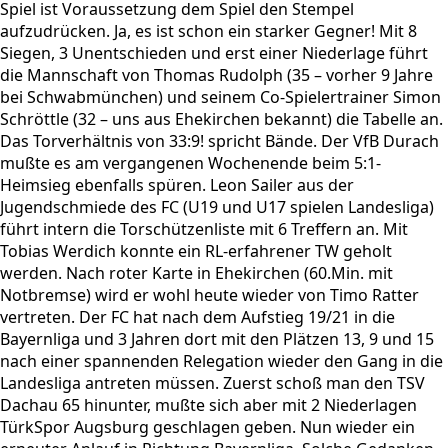
Spiel ist Voraussetzung dem Spiel den Stempel
aufzudrücken. Ja, es ist schon ein starker Gegner! Mit 8
Siegen, 3 Unentschieden und erst einer Niederlage führt
die Mannschaft von Thomas Rudolph (35 – vorher 9 Jahre
bei Schwabmünchen) und seinem Co-Spielertrainer Simon
Schröttle (32 – uns aus Ehekirchen bekannt) die Tabelle an.
Das Torverhältnis von 33:9! spricht Bände. Der VfB Durach
mußte es am vergangenen Wochenende beim 5:1-
Heimsieg ebenfalls spüren. Leon Sailer aus der
Jugendschmiede des FC (U19 und U17 spielen Landesliga)
führt intern die Torschützenliste mit 6 Treffern an. Mit
Tobias Werdich konnte ein RL-erfahrener TW geholt
werden. Nach roter Karte in Ehekirchen (60.Min. mit
Notbremse) wird er wohl heute wieder von Timo Ratter
vertreten. Der FC hat nach dem Aufstieg 19/21 in die
Bayernliga und 3 Jahren dort mit den Plätzen 13, 9 und 15
nach einer spannenden Relegation wieder den Gang in die
Landesliga antreten müssen. Zuerst schoß man den TSV
Dachau 65 hinunter, mußte sich aber mit 2 Niederlagen
TürkSpor Augsburg geschlagen geben. Nun wieder ein