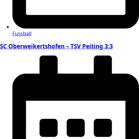
Fussball
SC Oberweikertshofen – TSV Peiting 3:3