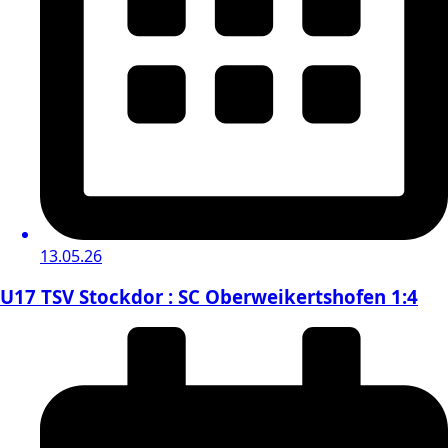
13.05.26
U17 TSV Stockdor : SC Oberweikertshofen 1:4