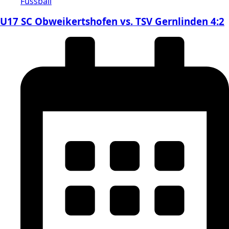
Fussball
U17 SC Obweikertshofen vs. TSV Gernlinden 4:2