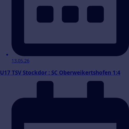
13.05.26
U17 TSV Stockdor : SC Oberweikertshofen 1:4