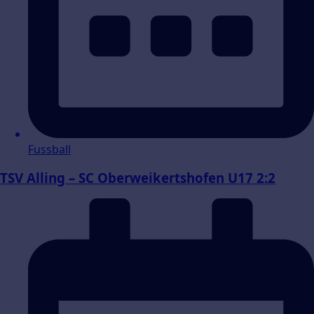
Fussball
TSV Alling – SC Oberweikertshofen U17 2:2