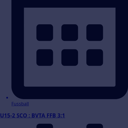
Fussball
U15-2 SCO : BVTA FFB 3:1