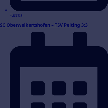
Fussball
SC Oberweikertshofen – TSV Peiting 3:3