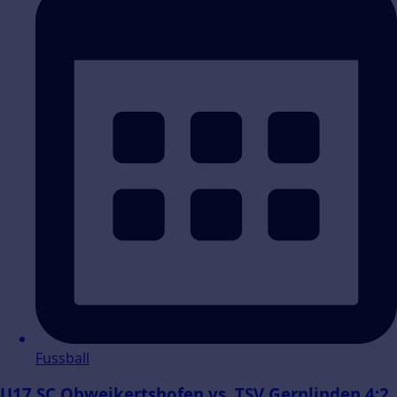
Fussball
U17 SC Obweikertshofen vs. TSV Gernlinden 4:2