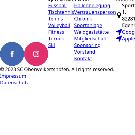
Fussball
Hallenbelegung
Sport
Tischtennis
Vertrauensperson
1,
Tennis
Chronik
8228
Volleyball
Sportanlage
Egen
Fitness
Waldgaststätte
Goog
Turnen
Mitgliedschaft
Appl
Ski
Sponsoring
Vorstand
Kontakt
© 2023 SC Oberweikertshofen. All rights reserved.
Impressum
Datenschutz