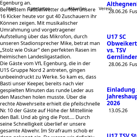
Egenburg an.
Althegnen
Start
Sportarten
Aktuelles
Verein
Bei bestem Fußballwetter durften unsere
28.06.26
Fus
16 Kicker heute vor gut 40 Zuschauern ihr
Können zeigen. Mit musikalischer
Umrahmung und vorgetragener
U17 SC
Aufstellung über das Mikrofon, durch
Obweikert
unseren Stadionsprecher Mike, betrat man
vs. TSV
„Stolz wie Oskar“ den perfekten Rasen im
Gernlinden
heimischen Landesligastadion.
Die Gäste vom VfL Egenburg, die in der
28.06.26
Fus
U15 Gruppe Nord 2 antreten, gingen
unbeeindruckt zu Werke. So kam es, dass
Basti unser Keeper, bereits nach vier
Einladung 
gespielten Minuten das runde Leder aus
Jahreshau
den Maschen holen musste. Über die
2026
rechte Abwehrseite erhielt die pfeilschnelle
13.05.26
Nr. 10 der Gäste auf Höhe der Mittellinie
den Ball. Und ab ging die Post…. Durch
seine Schnelligkeit überlief er unsere
gesamte Abwehr. Im Strafraum schob er
U17 TSV St