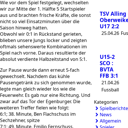
Wie vor dem Spiel festgelegt, wechselten
wir zur Mitte der 1. Hälfte 5 Startspieler
TSV Alling 
aus und brachten frische Kräfte, die sonst
Oberweike
nicht so viel Einsatzminuten über die
U17 2:2
Saison hinweg hatten.
25.04.26
Fus
Obwohl wir 0:1 in Rückstand gerieten,
blieben unsere Jungs locker und zeigten
oftmals sehenswerte Kombinationen im
Spiel nach vorne. Daraus resultierte der
U15-2
absolut verdiente Halbzeitstand von 5:1.
SCO :
BVTA
Zur Pause wurde dann erneut 5-fach
FFB 3:1
gewechselt. Nachdem das kühle
21.04.26
Pausengetränk zu sich genommen wurde,
legte man gleich wieder los wie die
Fussball
Feuerwehr. Es gab nur eine Richtung. Und
zwar auf das Tor der Egenburger. Die
Kategorien
weiteren Treffer fielen wie folgt:
Spielberichte
6:1; 38. Minute, Ben Flachschuss im
News
Sechzehner, spitze
Allgemein
7:1; 49. Minute, Emilio Fernschuss,
Spieler