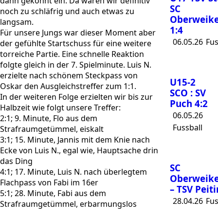
dann gekonnt ein. Da waren wir definitiv
SC
noch zu schläfrig und auch etwas zu
Oberweike
langsam.
1:4
Für unsere Jungs war dieser Moment aber
06.05.26
Fus
der gefühlte Startschuss für eine weitere
torreiche Partie. Eine schnelle Reaktion
folgte gleich in der 7. Spielminute. Luis N.
erzielte nach schönem Steckpass von
U15-2
Oskar den Ausgleichstreffer zum 1:1.
SCO : SV
In der weiteren Folge erzielten wir bis zur
Puch 4:2
Halbzeit wie folgt unsere Treffer:
06.05.26
2:1; 9. Minute, Flo aus dem
Fussball
Strafraumgetümmel, eiskalt
3:1; 15. Minute, Jannis mit dem Knie nach
Ecke von Luis N., egal wie, Hauptsache drin
das Ding
SC
4:1; 17. Minute, Luis N. nach überlegtem
Oberweike
Flachpass von Fabi im 16er
– TSV Peiti
5:1; 28. Minute, Fabi aus dem
28.04.26
Fus
Strafraumgetümmel, erbarmungslos