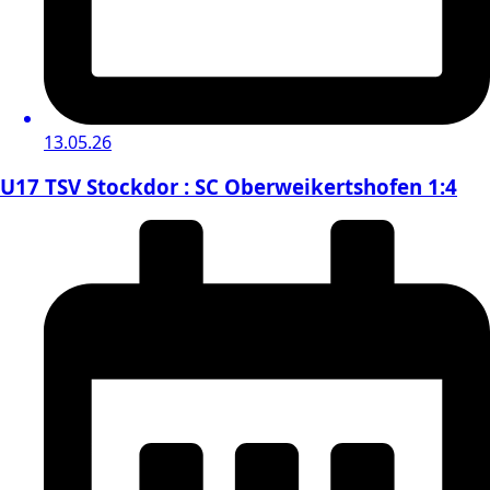
13.05.26
U17 TSV Stockdor : SC Oberweikertshofen 1:4