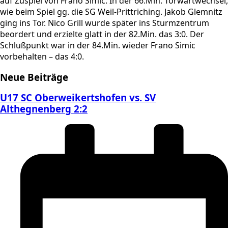
auf Zuspiel von Frano Simic. In der 66.Min. Torwartwechsel,
wie beim Spiel gg. die SG Weil-Prittriching. Jakob Glemnitz
ging ins Tor. Nico Grill wurde später ins Sturmzentrum
beordert und erzielte glatt in der 82.Min. das 3:0. Der
Schlußpunkt war in der 84.Min. wieder Frano Simic
vorbehalten – das 4:0.
Neue Beiträge
U17 SC Oberweikertshofen vs. SV
Althegnenberg 2:2