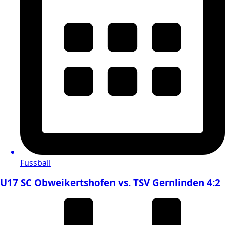
Fussball
U17 SC Obweikertshofen vs. TSV Gernlinden 4:2