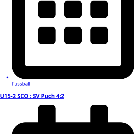
Fussball
U15-2 SCO : SV Puch 4:2