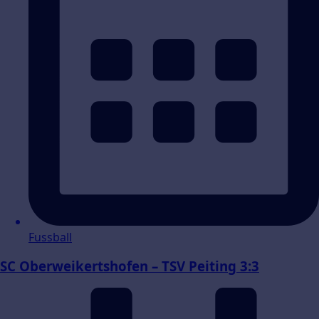
Fussball
SC Oberweikertshofen – TSV Peiting 3:3