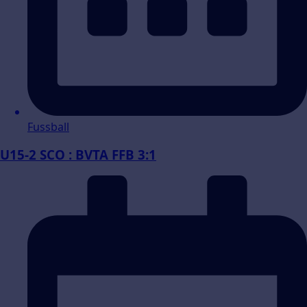
Fussball
U15-2 SCO : BVTA FFB 3:1