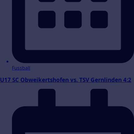
Fussball
U17 SC Obweikertshofen vs. TSV Gernlinden 4:2