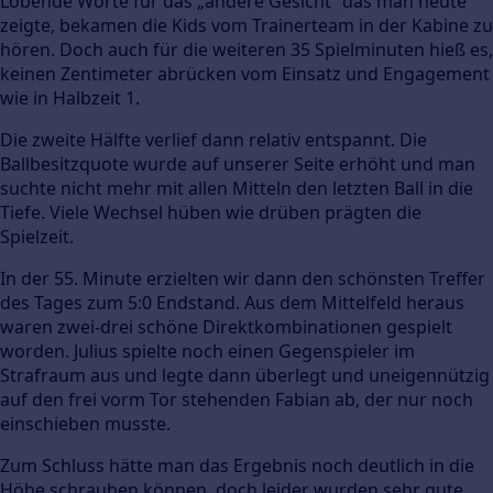
Lobende Worte für das „andere Gesicht“ das man heute
zeigte, bekamen die Kids vom Trainerteam in der Kabine zu
hören. Doch auch für die weiteren 35 Spielminuten hieß es,
keinen Zentimeter abrücken vom Einsatz und Engagement
wie in Halbzeit 1.
Die zweite Hälfte verlief dann relativ entspannt. Die
Ballbesitzquote wurde auf unserer Seite erhöht und man
suchte nicht mehr mit allen Mitteln den letzten Ball in die
Tiefe. Viele Wechsel hüben wie drüben prägten die
Spielzeit.
In der 55. Minute erzielten wir dann den schönsten Treffer
des Tages zum 5:0 Endstand. Aus dem Mittelfeld heraus
waren zwei-drei schöne Direktkombinationen gespielt
worden. Julius spielte noch einen Gegenspieler im
Strafraum aus und legte dann überlegt und uneigennützig
auf den frei vorm Tor stehenden Fabian ab, der nur noch
einschieben musste.
Zum Schluss hätte man das Ergebnis noch deutlich in die
Höhe schrauben können, doch leider wurden sehr gute