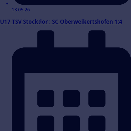
13.05.26
U17 TSV Stockdor : SC Oberweikertshofen 1:4