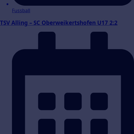
Fussball
TSV Alling – SC Oberweikertshofen U17 2:2