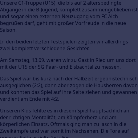
Unsere C1-Truppe (U15), die bis auf 2 altersbedingte
Abgänge in die B-Jugend, komplett zusammengeblieben ist
und sogar einen externen Neuzugang vom FC Aich
begrüßen darf, geht mit großer Vorfreude in die neue
Saison.
In den beiden letzten Testspielen zeigten wir allerdings
zwei komplett verschiedene Gesichter.
Am Samstag, 13.09. waren wir zu Gast in Ried um uns dort
mit der U15 der SG Paar- und Eisbachtal zu messen.
Das Spiel war bis kurz nach der Halbzeit ergebnistechnisch
ausgeglichen (2:2), dann aber zogen die Hausherren davon
und konnten das Spiel auf ihre Seite ziehen und gewannen
verdient am Ende mit 4:2.
Unseren Kids fehlte es in diesem Spiel hauptsächlich an
der richtigen Mentalität, am Kämpferherz und am
körperlichen Einsatz. Oftmals ging man zu lasch in die
Zweikämpfe und war somit im Nachsehen. Die Tore auf
unserer Seite erzielte 2x Julius.