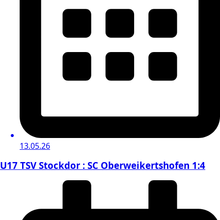
13.05.26
U17 TSV Stockdor : SC Oberweikertshofen 1:4