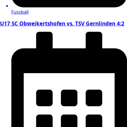
Fussball
U17 SC Obweikertshofen vs. TSV Gernlinden 4:2